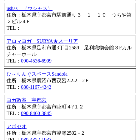
ushas （ウシャス）
住所：栃木県宇都宮市駅前通り３－１－１０ つちや第
２ビル４F
TEL：
アロマヨガ SURYA★スーリア
住所：栃木県足利市通3丁目2589 足利織物会館３Fカル
チャーホール
TEL：
090-4536-6909
ひ～りんぐスペースSandola
住所：栃木県鹿沼市西茂呂2-2-2 2Ｆ
TEL：
080-1167-4242
ヨガ教室 宇都宮
住所：栃木県宇都宮市睦町４?１２
TEL：
090-8460-3845
アポセオ
住所：栃木県宇都宮市簗瀬2502－2
TEL：
080-4352-1933