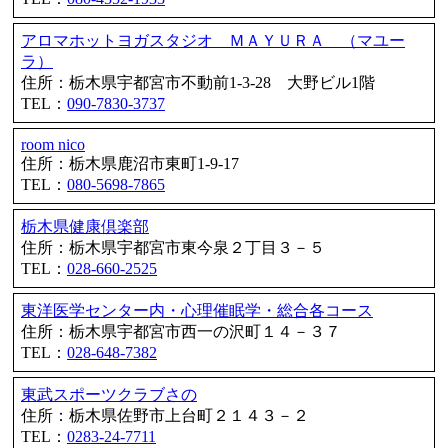
アロマホットヨガスタジオ ＭＡＹＵＲＡ （マユー
ラ）
住所：栃木県宇都宮市不動前1-3-28 大野ビル1階
TEL：
090-7830-3737
room nico
住所：栃木県鹿沼市東町1-9-17
TEL：
080-5698-7865
栃木県健康倶楽部
住所：栃木県宇都宮市東今泉２丁目３－５
TEL：
028-660-2525
東洋医学センター内・心理催眠学・総合各コース
住所：栃木県宇都宮市西一の沢町１４－３７
TEL：
028-648-7382
東武スポーツクラブさの
住所：栃木県佐野市上台町２１４３－２
TEL：
0283-24-7711