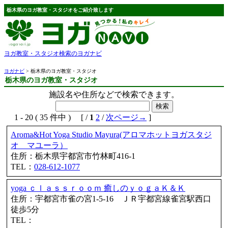
栃木県のヨガ教室・スタジオをご紹介致します
ヨガ教室・スタジオ検索のヨガナビ
ヨガナビ
> 栃木県のヨガ教室・スタジオ
栃木県のヨガ教室・スタジオ
施設名や住所などで検索できます。
1 - 20 ( 35 件中 ) [ /
1
2
/
次ページ→
]
Aroma&Hot Yoga Studio Mayura(アロマホットヨガスタジ
オ マユーラ）
住所：栃木県宇都宮市竹林町416-1
TEL：
028-612-1077
yoga ｃｌａｓｓｒｏｏｍ 癒しのｙｏｇａＫ＆Ｋ
住所：宇都宮市雀の宮1-5-16 ＪＲ宇都宮線雀宮駅西口
徒歩5分
TEL：