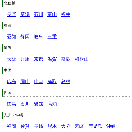
北信越
長野
新潟
石川
富山
福井
東海
愛知
静岡
岐阜
三重
近畿
大阪
兵庫
京都
滋賀
奈良
和歌山
中国
広島
岡山
山口
鳥取
島根
四国
徳島
香川
愛媛
高知
九州・沖縄
福岡
佐賀
長崎
熊本
大分
宮崎
鹿児島
沖縄