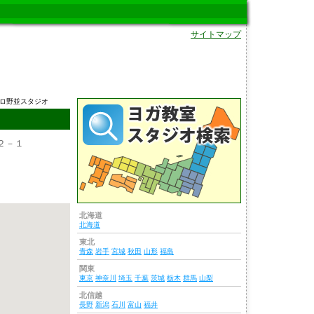
サイトマップ
ゼロ野並スタジオ
２－１
北海道
北海道
東北
青森
岩手
宮城
秋田
山形
福島
関東
東京
神奈川
埼玉
千葉
茨城
栃木
群馬
山梨
北信越
長野
新潟
石川
富山
福井