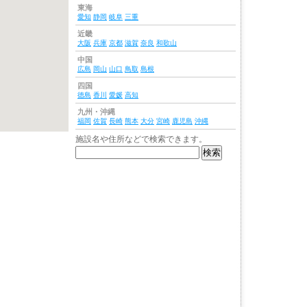
東海
愛知
静岡
岐阜
三重
近畿
大阪
兵庫
京都
滋賀
奈良
和歌山
中国
広島
岡山
山口
鳥取
島根
四国
徳島
香川
愛媛
高知
九州・沖縄
福岡
佐賀
長崎
熊本
大分
宮崎
鹿児島
沖縄
施設名や住所などで検索できます。