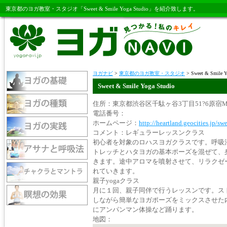
東京都のヨガ教室・スタジオ「Sweet & Smile Yoga Studio」を紹介致します。
ヨガナビ
>
東京都のヨガ教室・スタジオ
> Sweet & Smile Y
Sweet & Smile Yoga Studio
住所：東京都渋谷区千駄ヶ谷3丁目51?6原宿M
電話番号：
ホームページ：
http://heartland.geocities.jp/sw
コメント：レギュラーレッスンクラス
初心者を対象のロハスヨガクラスです。呼吸
トレッチとハタヨガの基本ポーズを混ぜて、
きます。途中アロマを噴射させて、リラクゼ
れていきます。
親子yogaクラス
月に１回、親子同伴で行うレッスンです。ス
しながら簡単なヨガポーズをミックスさせた
にアンパンマン体操など踊ります。
地図：