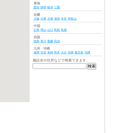
東海
愛知
静岡
岐阜
三重
近畿
大阪
兵庫
京都
滋賀
奈良
和歌山
中国
広島
岡山
山口
鳥取
島根
四国
徳島
香川
愛媛
高知
九州・沖縄
福岡
佐賀
長崎
熊本
大分
宮崎
鹿児島
沖縄
施設名や住所などで検索できます。