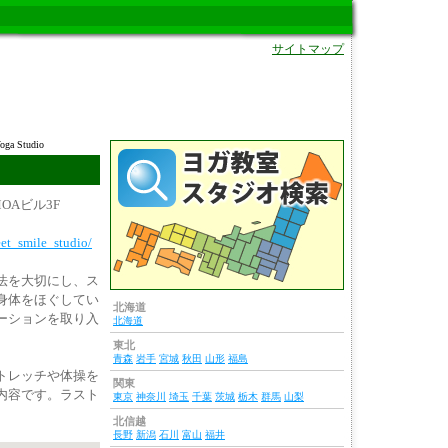
サイトマップ
oga Studio
OAビル3F
eet_smile_studio/
法を大切にし、ス
身体をほぐしてい
北海道
ーションを取り入
北海道
東北
青森
岩手
宮城
秋田
山形
福島
トレッチや体操を
関東
内容です。ラスト
東京
神奈川
埼玉
千葉
茨城
栃木
群馬
山梨
北信越
長野
新潟
石川
富山
福井