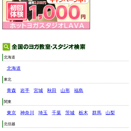
北海道
北海道
東北
青森
岩手
宮城
秋田
山形
福島
関東
東京
神奈川
埼玉
千葉
茨城
栃木
群馬
山梨
北信越