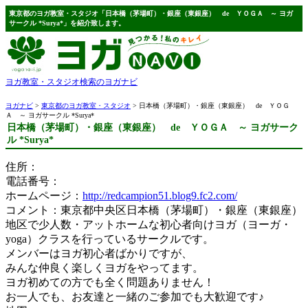
東京都のヨガ教室・スタジオ「日本橋（茅場町）・銀座（東銀座） de ＹＯＧＡ ～ ヨガ
サークル *Surya*」を紹介致します。
ヨガ教室・スタジオ検索のヨガナビ
ヨガナビ
>
東京都のヨガ教室・スタジオ
> 日本橋（茅場町）・銀座（東銀座） de ＹＯＧ
Ａ ～ ヨガサークル *Surya*
日本橋（茅場町）・銀座（東銀座） de ＹＯＧＡ ～ ヨガサーク
ル *Surya*
住所：
電話番号：
ホームページ：
http://redcampion51.blog9.fc2.com/
コメント：東京都中央区日本橋（茅場町）・銀座（東銀座）
地区で少人数・アットホームな初心者向けヨガ（ヨーガ・
yoga）クラスを行っているサークルです。
メンバーはヨガ初心者ばかりですが、
みんな仲良く楽しくヨガをやってます。
ヨガ初めての方でも全く問題ありません！
お一人でも、お友達と一緒のご参加でも大歓迎です♪